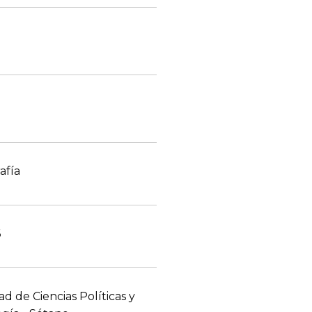
d
afía
6
d de Ciencias Políticas y