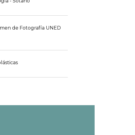
ogía - Sótano
amen de Fotografía UNED
lásticas