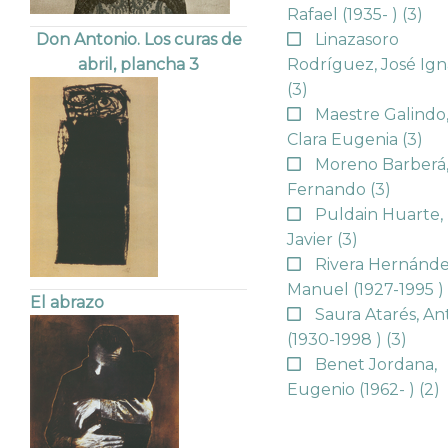
Rafael (1935- )
(3)
Linazasoro
Don Antonio. Los curas de
Rodríguez, José Ign
abril, plancha 3
(3)
Maestre Galindo
Clara Eugenia
(3)
Moreno Barberá
Fernando
(3)
Puldain Huarte,
Javier
(3)
Rivera Hernánde
Manuel (1927-1995 
El abrazo
Saura Atarés, An
(1930-1998 )
(3)
Benet Jordana,
Eugenio (1962- )
(2)