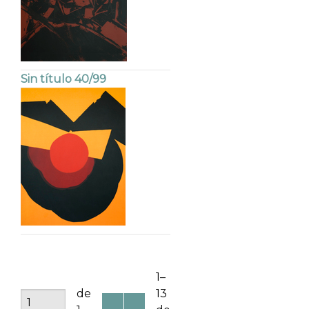
Sin título 40/99
1–
de
13