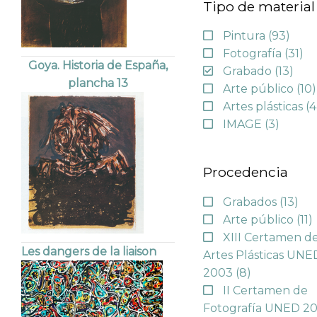
Tipo de material
Pintura
(93)
Fotografía
(31)
Goya. Historia de España,
Grabado
(13)
plancha 13
Arte público
(10)
Artes plásticas
(4
IMAGE
(3)
Procedencia
Grabados
(13)
Arte público
(11)
XIII Certamen d
Les dangers de la liaison
Artes Plásticas UNE
2003
(8)
II Certamen de
Fotografía UNED 2