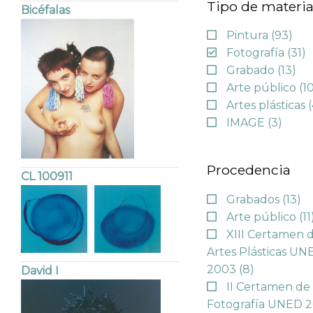
Tipo de materia
Bicéfalas
Pintura
(93)
Fotografía
(31)
Grabado
(13)
Arte público
(1
Artes plásticas
IMAGE
(3)
Procedencia
CL 100911
Grabados
(13)
Arte público
(11
XIII Certamen 
Artes Plásticas UN
2003
(8)
David I
II Certamen de
Fotografía UNED 