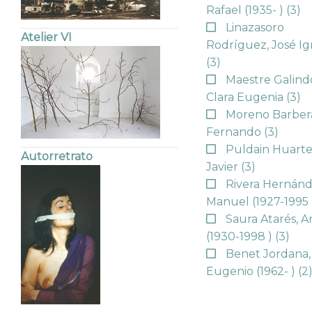
Rafael (1935- )
(3)
Linazasoro
Atelier VI
Rodríguez, José Ig
(3)
Maestre Galind
Clara Eugenia
(3)
Moreno Barber
Fernando
(3)
Puldain Huarte
Autorretrato
Javier
(3)
Rivera Hernánd
Manuel (1927-1995
Saura Atarés, A
(1930-1998 )
(3)
Benet Jordana,
Eugenio (1962- )
(2