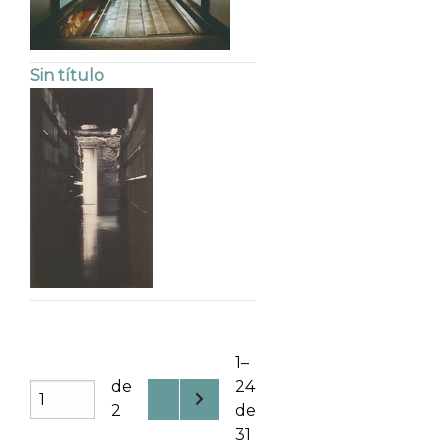
Sin título
1–
de
24
2
de
31