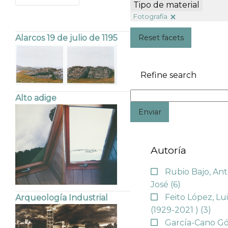
Tipo de material
Fotografía
Reset facets
Alarcos 19 de julio de 1195
Refine search
Alto adige
Enviar
Autoría
Rubio Bajo, An
José
(6)
Feito López, Lui
Arqueología Industrial
(1929-2021 )
(3)
García-Cano G