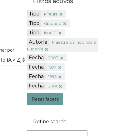
Filtros activos
Tipo
Pintura
Tipo
Grabado
Tipo
IMAGE
Autoría
Maestre Galindo, Clara
Eugenia
nar por
Fecha
2003
Fecha
1997
Fecha
1995
Fecha
2001
Reset facets
Refine search