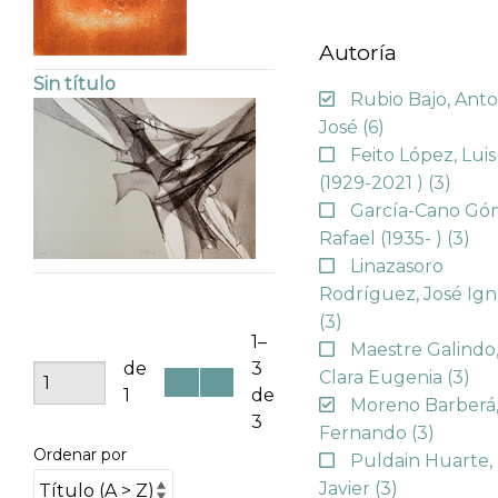
Autoría
Sin título
Rubio Bajo, Anto
José
(6)
Feito López, Luis
(1929-2021 )
(3)
García-Cano Gó
Rafael (1935- )
(3)
Linazasoro
Rodríguez, José Ign
(3)
1–
Maestre Galindo
de
3
Clara Eugenia
(3)
1
de
Moreno Barberá
3
Fernando
(3)
Ordenar por
Puldain Huarte,
Javier
(3)