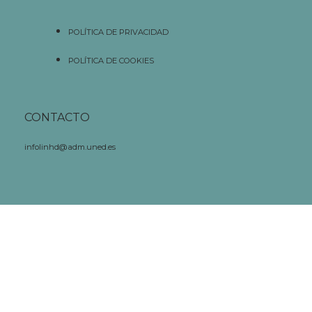
POLÍTICA DE PRIVACIDAD
POLÍTICA DE COOKIES
CONTACTO
infolinhd@adm.uned.es