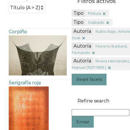
Filtros activos
Tipo
Pintura
Tipo
Grabado
Autoría
Rubio Bajo, Anton
Corpiño
José
Autoría
Moreno Barberá,
Fernando
Autoría
Rivera Hernández
Manuel (1927-1995 )
Reset facets
Serigrafía roja
Refine search
Enviar