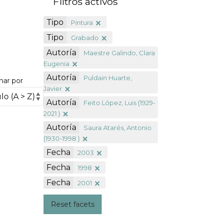
Filtros activos
Tipo
Pintura
Tipo
Grabado
Autoría
Maestre Galindo, Clara
Eugenia
Autoría
Puldain Huarte,
nar por
Javier
Autoría
Feito López, Luis (1929-
2021 )
Autoría
Saura Atarés, Antonio
(1930-1998 )
Fecha
2003
Fecha
1998
Fecha
2001
Reset facets