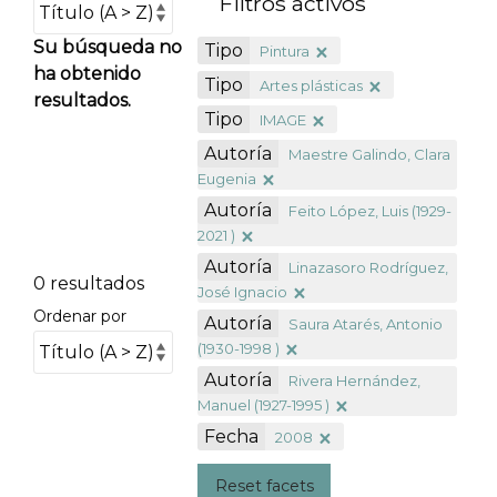
Filtros activos
Su búsqueda no
Tipo
Pintura
ha obtenido
Tipo
Artes plásticas
resultados.
Tipo
IMAGE
Autoría
Maestre Galindo, Clara
Eugenia
Autoría
Feito López, Luis (1929-
2021 )
Autoría
Linazasoro Rodríguez,
0 resultados
José Ignacio
Ordenar por
Autoría
Saura Atarés, Antonio
(1930-1998 )
Autoría
Rivera Hernández,
Manuel (1927-1995 )
Fecha
2008
Reset facets