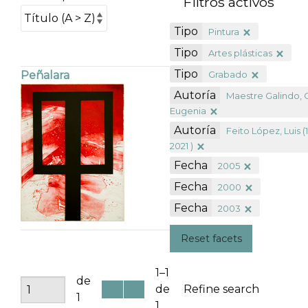
Filtros activos
Tipo
Pintura
Tipo
Artes plásticas
Tipo
Grabado
Peñalara
Autoría
Maestre Galindo, 
Eugenia
Autoría
Feito López, Luis (
2021 )
Fecha
2005
Fecha
2000
Fecha
2003
Reset facets
1–1
de
de
Refine search
1
1