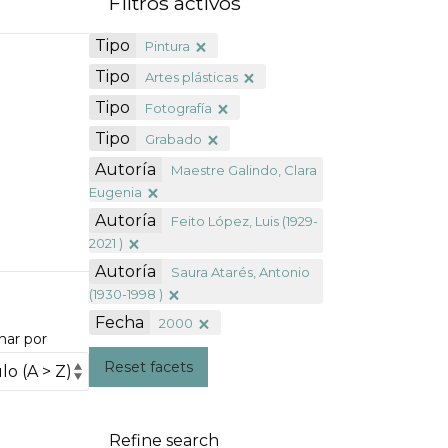
Filtros activos
Tipo
Pintura
Tipo
Artes plásticas
Tipo
Fotografía
Tipo
Grabado
Autoría
Maestre Galindo, Clara
Eugenia
Autoría
Feito López, Luis (1929-
2021 )
Autoría
Saura Atarés, Antonio
(1930-1998 )
Fecha
2000
nar por
Reset facets
Refine search