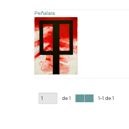
Peñalara
de 1
1–1 de 1