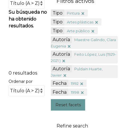
Filtros activos
Su búsqueda no
Tipo
Pintura
ha obtenido
Tipo
Artes plásticas
resultados.
Tipo
Arte público
Autoría
Maestre Galindo, Clara
Eugenia
Autoría
Feito López, Luis (1929-
2021 )
Autoría
Puldain Huarte,
0 resultados
Javier
Ordenar por
Fecha
1992
Fecha
1998
Reset facets
Refine search