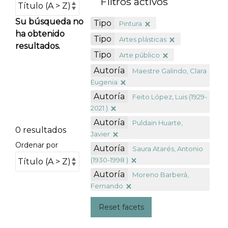
Filtros activos
Su búsqueda no
Tipo
Pintura
ha obtenido
Tipo
Artes plásticas
resultados.
Tipo
Arte público
Autoría
Maestre Galindo, Clara
Eugenia
Autoría
Feito López, Luis (1929-
2021 )
Autoría
Puldain Huarte,
0 resultados
Javier
Ordenar por
Autoría
Saura Atarés, Antonio
(1930-1998 )
Autoría
Moreno Barberá,
Fernando
Reset facets