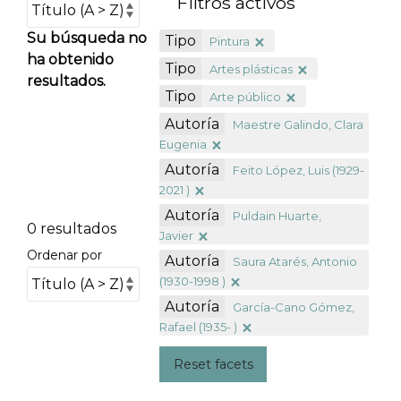
Filtros activos
Su búsqueda no
Tipo
Pintura
ha obtenido
Tipo
Artes plásticas
resultados.
Tipo
Arte público
Autoría
Maestre Galindo, Clara
Eugenia
Autoría
Feito López, Luis (1929-
2021 )
Autoría
Puldain Huarte,
0 resultados
Javier
Ordenar por
Autoría
Saura Atarés, Antonio
(1930-1998 )
Autoría
García-Cano Gómez,
Rafael (1935- )
Reset facets