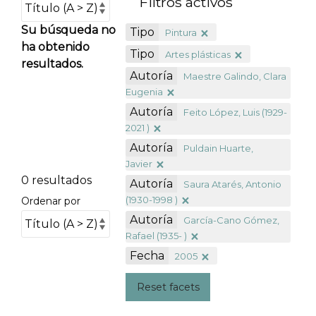
Filtros activos
Su búsqueda no
Tipo
Pintura
ha obtenido
Tipo
Artes plásticas
resultados.
Autoría
Maestre Galindo, Clara
Eugenia
Autoría
Feito López, Luis (1929-
2021 )
Autoría
Puldain Huarte,
Javier
0 resultados
Autoría
Saura Atarés, Antonio
(1930-1998 )
Ordenar por
Autoría
García-Cano Gómez,
Rafael (1935- )
Fecha
2005
Reset facets