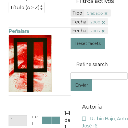
Filtros activos
Tipo
Grabado
Fecha
2000
Fecha
2003
Peñalara
Reset facets
Refine search
Enviar
Autoría
1–1
de
Rubio Bajo, Anto
de
1
José
(6)
1