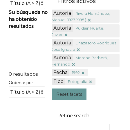
Filtros activos
Su búsqueda no
Autoría
Rivera Hernández,
ha obtenido
Manuel (1927-1995 )
resultados.
Autoría
Puldain Huarte,
Javier
Autoría
Linazasoro Rodríguez,
José Ignacio
Autoría
Moreno Barberá,
Fernando
Fecha
1992
0 resultados
Tipo
Fotografía
Ordenar por
Reset facets
Refine search