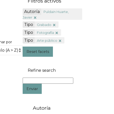
Filtros activos
Autoría
Puldain Huarte,
Javier
Tipo
Grabado
Tipo
Fotografía
Tipo
Arte público
nar por
Reset facets
Refine search
Enviar
Autoría