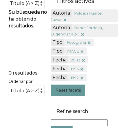
Filtros activos
Su búsqueda no
Autoría
Puldain Huarte,
ha obtenido
Javier
resultados.
Autoría
Benet Jordana,
Eugenio (1962- )
Tipo
Fotografía
Tipo
IMAGE
Fecha
2003
Fecha
1995
0 resultados
Fecha
1997
Ordenar por
Reset facets
Refine search