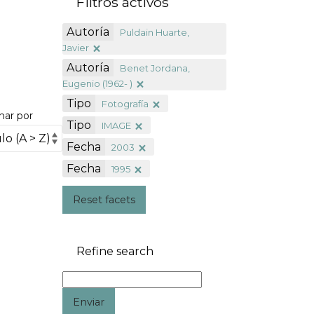
Filtros activos
Autoría
Puldain Huarte,
Javier
Autoría
Benet Jordana,
Eugenio (1962- )
Tipo
Fotografía
nar por
Tipo
IMAGE
Fecha
2003
Fecha
1995
Reset facets
Refine search
Enviar