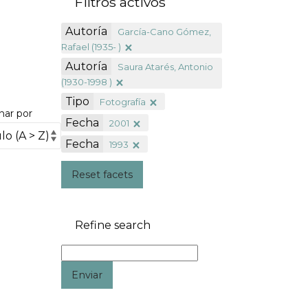
Filtros activos
Autoría
García-Cano Gómez,
Rafael (1935- )
Autoría
Saura Atarés, Antonio
(1930-1998 )
Tipo
Fotografía
nar por
Fecha
2001
Fecha
1993
Reset facets
Refine search
Enviar