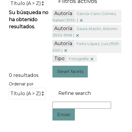
Filtros activos
Su búsqueda no
Autoría
García-Cano Gómez,
ha obtenido
Rafael (1935- )
resultados.
Autoría
Saura Atarés, Antonio
(1930-1998 )
Autoría
Feito López, Luis (1929-
2021 )
Tipo
Fotografía
Reset facets
0 resultados
Ordenar por
Refine search
Enviar