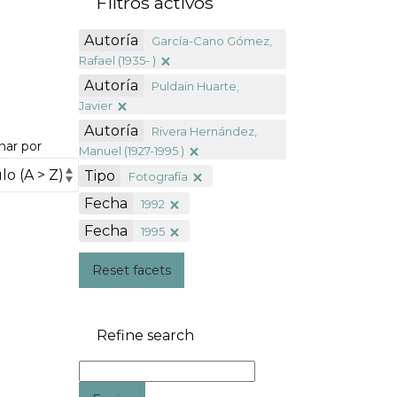
Filtros activos
Autoría
García-Cano Gómez,
Rafael (1935- )
Autoría
Puldain Huarte,
Javier
Autoría
Rivera Hernández,
nar por
Manuel (1927-1995 )
Tipo
Fotografía
Fecha
1992
Fecha
1995
Reset facets
Refine search