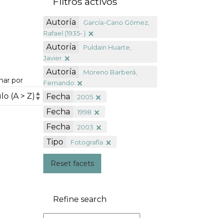
Filtros activos
Autoría
García-Cano Gómez,
Rafael (1935- )
Autoría
Puldain Huarte,
Javier
Autoría
Moreno Barberá,
nar por
Fernando
Fecha
2005
Fecha
1998
Fecha
2003
Tipo
Fotografía
Reset facets
Refine search