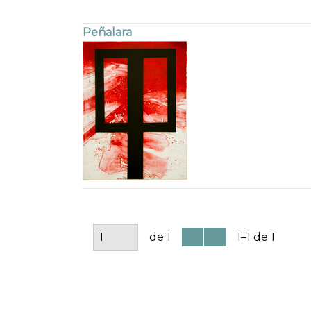
Peñalara
de 1
1–1 de 1