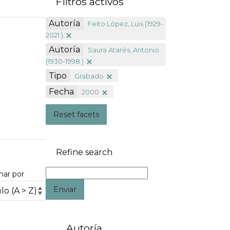
Filtros activos
Autoría
Feito López, Luis (1929-
2021 )
Autoría
Saura Atarés, Antonio
(1930-1998 )
Tipo
Grabado
Fecha
2000
Reset facets
Refine search
nar por
Enviar
Autoría