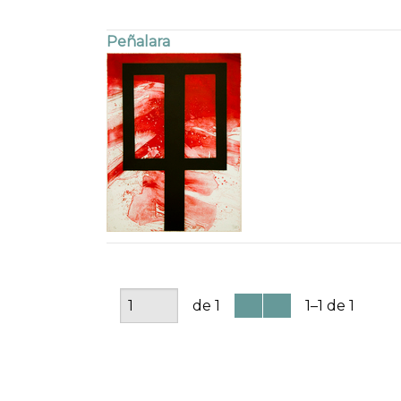
Peñalara
de 1
1–1 de 1