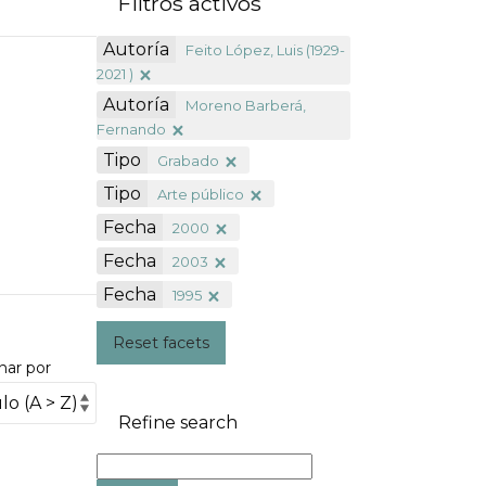
Filtros activos
Autoría
Feito López, Luis (1929-
2021 )
Autoría
Moreno Barberá,
Fernando
Tipo
Grabado
Tipo
Arte público
Fecha
2000
Fecha
2003
Fecha
1995
Reset facets
nar por
Refine search