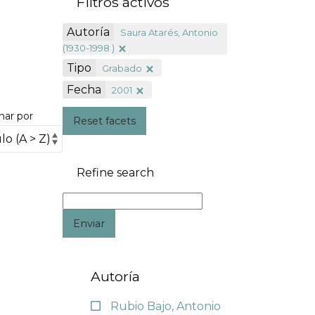
Filtros activos
Autoría
Saura Atarés, Antonio
(1930-1998 )
Tipo
Grabado
Fecha
2001
nar por
Reset facets
Refine search
Enviar
Autoría
Rubio Bajo, Antonio