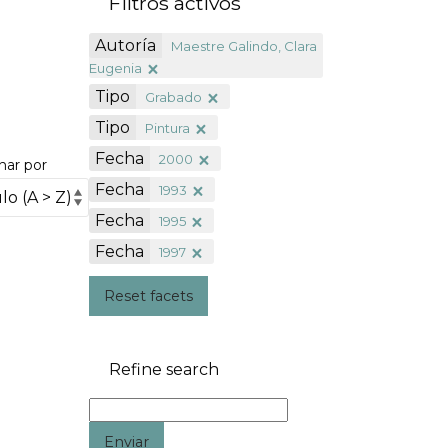
Filtros activos
Autoría
Maestre Galindo, Clara
Eugenia
Tipo
Grabado
Tipo
Pintura
Fecha
2000
nar por
Fecha
1993
Fecha
1995
Fecha
1997
Reset facets
Refine search
Enviar