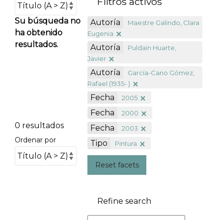
Filtros activos
Su búsqueda no
Autoría
Maestre Galindo, Clara
ha obtenido
Eugenia
resultados.
Autoría
Puldain Huarte,
Javier
Autoría
García-Cano Gómez,
Rafael (1935- )
Fecha
2005
Fecha
2000
0 resultados
Fecha
2003
Ordenar por
Tipo
Pintura
Reset facets
Refine search