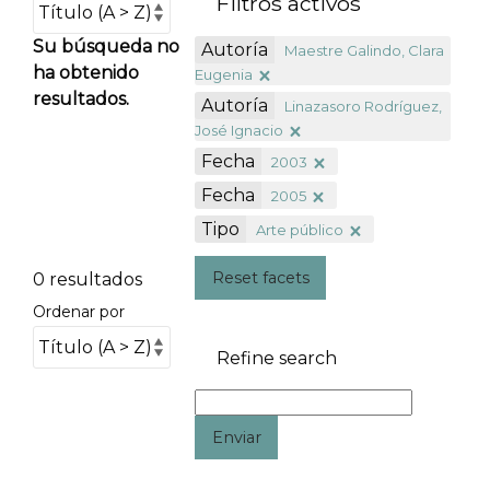
Filtros activos
Su búsqueda no
Autoría
Maestre Galindo, Clara
ha obtenido
Eugenia
resultados.
Autoría
Linazasoro Rodríguez,
José Ignacio
Fecha
2003
Fecha
2005
Tipo
Arte público
Reset facets
0 resultados
Ordenar por
Refine search
Enviar