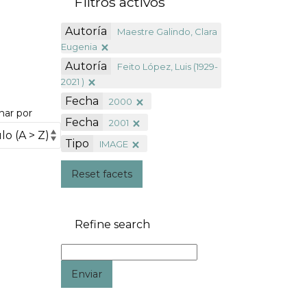
Filtros activos
Autoría
Maestre Galindo, Clara
Eugenia
Autoría
Feito López, Luis (1929-
2021 )
Fecha
2000
nar por
Fecha
2001
Tipo
IMAGE
Reset facets
Refine search
Enviar