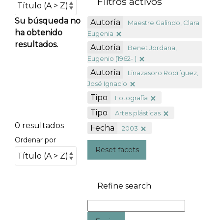
Filtros activos
Su búsqueda no
Autoría
Maestre Galindo, Clara
ha obtenido
Eugenia
resultados.
Autoría
Benet Jordana,
Eugenio (1962- )
Autoría
Linazasoro Rodríguez,
José Ignacio
Tipo
Fotografía
Tipo
Artes plásticas
0 resultados
Fecha
2003
Ordenar por
Reset facets
Refine search