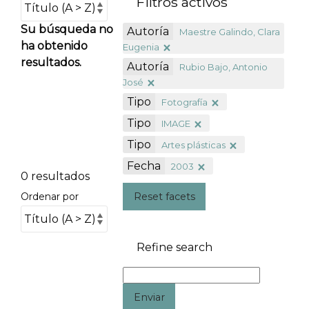
Filtros activos
Su búsqueda no
Autoría
Maestre Galindo, Clara
ha obtenido
Eugenia
resultados.
Autoría
Rubio Bajo, Antonio
José
Tipo
Fotografía
Tipo
IMAGE
Tipo
Artes plásticas
Fecha
2003
0 resultados
Reset facets
Ordenar por
Refine search
Enviar