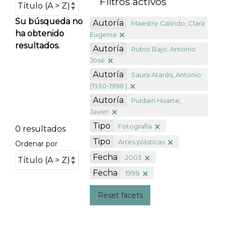
Filtros activos
Su búsqueda no
Autoría
Maestre Galindo, Clara
ha obtenido
Eugenia
resultados.
Autoría
Rubio Bajo, Antonio
José
Autoría
Saura Atarés, Antonio
(1930-1998 )
Autoría
Puldain Huarte,
Javier
Tipo
Fotografía
0 resultados
Tipo
Artes plásticas
Ordenar por
Fecha
2003
Fecha
1998
Reset facets