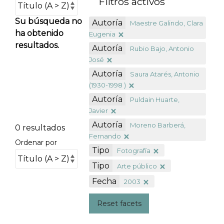
Filtros activos
Su búsqueda no
Autoría
Maestre Galindo, Clara
ha obtenido
Eugenia
resultados.
Autoría
Rubio Bajo, Antonio
José
Autoría
Saura Atarés, Antonio
(1930-1998 )
Autoría
Puldain Huarte,
Javier
Autoría
Moreno Barberá,
0 resultados
Fernando
Ordenar por
Tipo
Fotografía
Tipo
Arte público
Fecha
2003
Reset facets