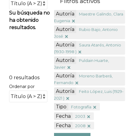
Filtros activos
Su búsqueda no
Autoría
Maestre Galindo, Clara
ha obtenido
Eugenia
resultados.
Autoría
Rubio Bajo, Antonio
José
Autoría
Saura Atarés, Antonio
(1930-1998 )
Autoría
Puldain Huarte,
Javier
Autoría
Moreno Barberá,
0 resultados
Fernando
Ordenar por
Autoría
Feito López, Luis (1929-
2021 )
Tipo
Fotografía
Fecha
2003
Fecha
2008