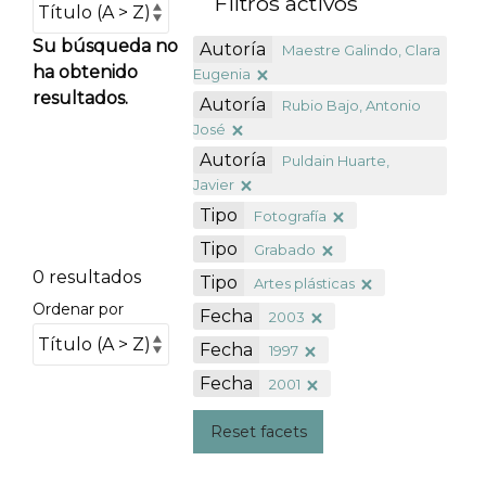
Filtros activos
Su búsqueda no
Autoría
Maestre Galindo, Clara
ha obtenido
Eugenia
resultados.
Autoría
Rubio Bajo, Antonio
José
Autoría
Puldain Huarte,
Javier
Tipo
Fotografía
Tipo
Grabado
0 resultados
Tipo
Artes plásticas
Ordenar por
Fecha
2003
Fecha
1997
Fecha
2001
Reset facets