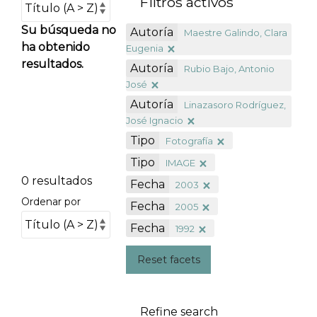
Filtros activos
Su búsqueda no
Autoría
Maestre Galindo, Clara
ha obtenido
Eugenia
resultados.
Autoría
Rubio Bajo, Antonio
José
Autoría
Linazasoro Rodríguez,
José Ignacio
Tipo
Fotografía
Tipo
IMAGE
0 resultados
Fecha
2003
Ordenar por
Fecha
2005
Fecha
1992
Reset facets
Refine search