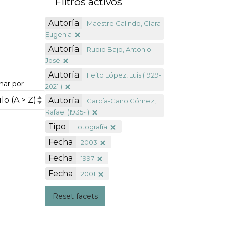
Filtros activos
Autoría
Maestre Galindo, Clara
Eugenia
Autoría
Rubio Bajo, Antonio
José
Autoría
Feito López, Luis (1929-
nar por
2021 )
Autoría
García-Cano Gómez,
Rafael (1935- )
Tipo
Fotografía
Fecha
2003
Fecha
1997
Fecha
2001
Reset facets