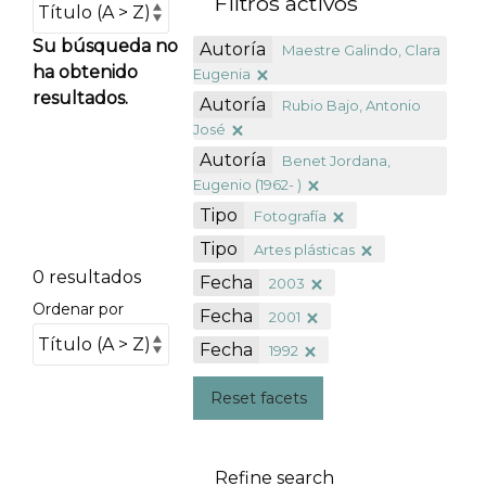
Filtros activos
Su búsqueda no
Autoría
Maestre Galindo, Clara
ha obtenido
Eugenia
resultados.
Autoría
Rubio Bajo, Antonio
José
Autoría
Benet Jordana,
Eugenio (1962- )
Tipo
Fotografía
Tipo
Artes plásticas
0 resultados
Fecha
2003
Ordenar por
Fecha
2001
Fecha
1992
Reset facets
Refine search