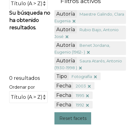
Filtros activos
Su búsqueda no
Autoría
Maestre Galindo, Clara
ha obtenido
Eugenia
resultados.
Autoría
Rubio Bajo, Antonio
José
Autoría
Benet Jordana,
Eugenio (1962- )
Autoría
Saura Atarés, Antonio
(1930-1998 )
Tipo
Fotografía
0 resultados
Fecha
2003
Ordenar por
Fecha
1995
Fecha
1992
Reset facets