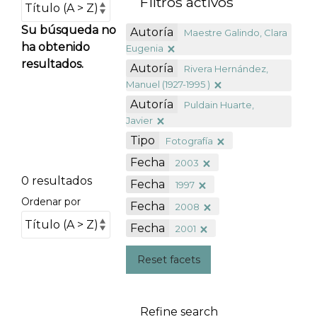
Filtros activos
Su búsqueda no
Autoría
Maestre Galindo, Clara
ha obtenido
Eugenia
resultados.
Autoría
Rivera Hernández,
Manuel (1927-1995 )
Autoría
Puldain Huarte,
Javier
Tipo
Fotografía
Fecha
2003
0 resultados
Fecha
1997
Ordenar por
Fecha
2008
Fecha
2001
Reset facets
Refine search