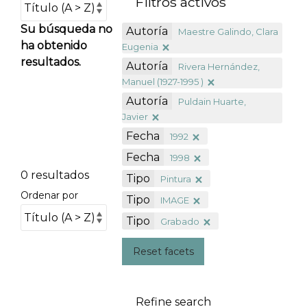
Filtros activos
Su búsqueda no
Autoría
Maestre Galindo, Clara
ha obtenido
Eugenia
resultados.
Autoría
Rivera Hernández,
Manuel (1927-1995 )
Autoría
Puldain Huarte,
Javier
Fecha
1992
Fecha
1998
0 resultados
Tipo
Pintura
Ordenar por
Tipo
IMAGE
Tipo
Grabado
Reset facets
Refine search