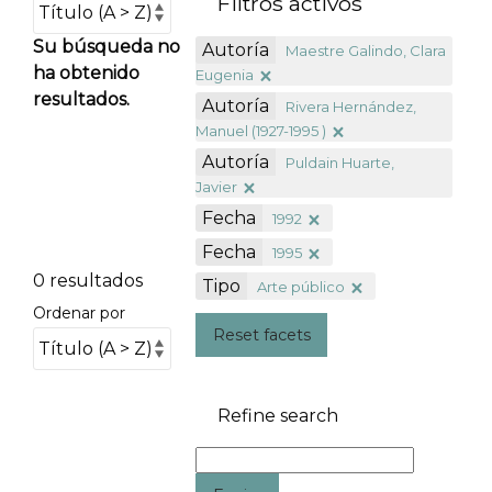
Filtros activos
Su búsqueda no
Autoría
Maestre Galindo, Clara
ha obtenido
Eugenia
resultados.
Autoría
Rivera Hernández,
Manuel (1927-1995 )
Autoría
Puldain Huarte,
Javier
Fecha
1992
Fecha
1995
0 resultados
Tipo
Arte público
Ordenar por
Reset facets
Refine search