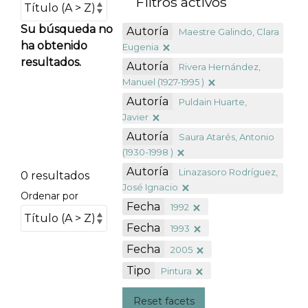
Filtros activos
Su búsqueda no
Autoría
Maestre Galindo, Clara
ha obtenido
Eugenia
resultados.
Autoría
Rivera Hernández,
Manuel (1927-1995 )
Autoría
Puldain Huarte,
Javier
Autoría
Saura Atarés, Antonio
(1930-1998 )
Autoría
Linazasoro Rodríguez,
0 resultados
José Ignacio
Ordenar por
Fecha
1992
Fecha
1993
Fecha
2005
Tipo
Pintura
Reset facets