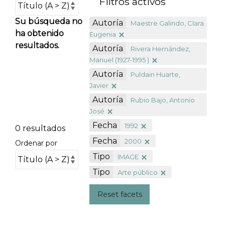
Filtros activos
Su búsqueda no
Autoría
Maestre Galindo, Clara
ha obtenido
Eugenia
resultados.
Autoría
Rivera Hernández,
Manuel (1927-1995 )
Autoría
Puldain Huarte,
Javier
Autoría
Rubio Bajo, Antonio
José
Fecha
1992
0 resultados
Fecha
2000
Ordenar por
Tipo
IMAGE
Tipo
Arte público
Reset facets