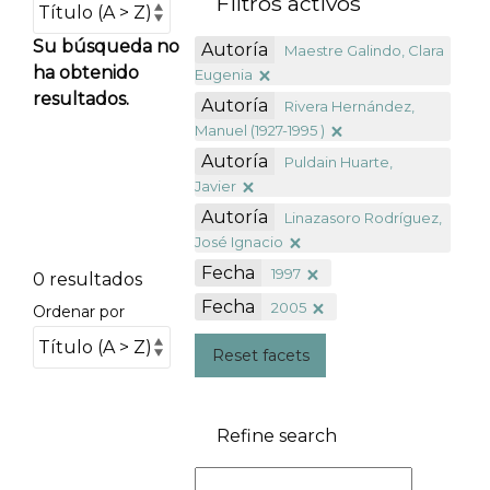
Filtros activos
Su búsqueda no
Autoría
Maestre Galindo, Clara
ha obtenido
Eugenia
resultados.
Autoría
Rivera Hernández,
Manuel (1927-1995 )
Autoría
Puldain Huarte,
Javier
Autoría
Linazasoro Rodríguez,
José Ignacio
Fecha
1997
0 resultados
Fecha
2005
Ordenar por
Reset facets
Refine search