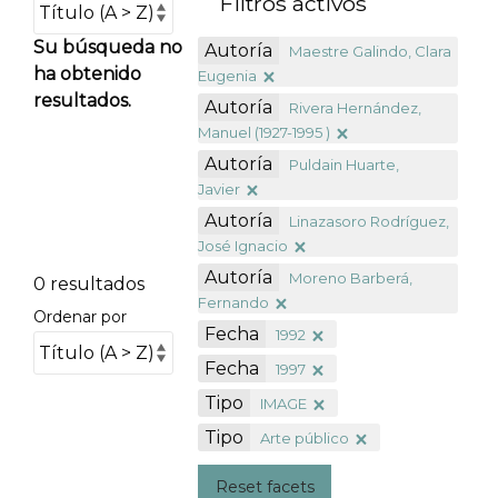
Filtros activos
Su búsqueda no
Autoría
Maestre Galindo, Clara
ha obtenido
Eugenia
resultados.
Autoría
Rivera Hernández,
Manuel (1927-1995 )
Autoría
Puldain Huarte,
Javier
Autoría
Linazasoro Rodríguez,
José Ignacio
Autoría
Moreno Barberá,
0 resultados
Fernando
Ordenar por
Fecha
1992
Fecha
1997
Tipo
IMAGE
Tipo
Arte público
Reset facets