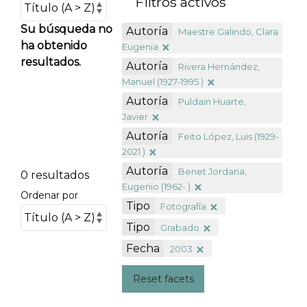
Filtros activos
Su búsqueda no
Autoría
Maestre Galindo, Clara
ha obtenido
Eugenia
resultados.
Autoría
Rivera Hernández,
Manuel (1927-1995 )
Autoría
Puldain Huarte,
Javier
Autoría
Feito López, Luis (1929-
2021 )
Autoría
Benet Jordana,
0 resultados
Eugenio (1962- )
Ordenar por
Tipo
Fotografía
Tipo
Grabado
Fecha
2003
Reset facets