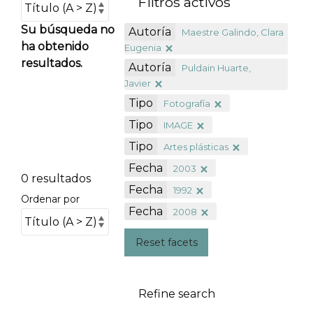
Filtros activos
Su búsqueda no
Autoría
Maestre Galindo, Clara
ha obtenido
Eugenia
resultados.
Autoría
Puldain Huarte,
Javier
Tipo
Fotografía
Tipo
IMAGE
Tipo
Artes plásticas
Fecha
2003
0 resultados
Fecha
1992
Ordenar por
Fecha
2008
Reset facets
Refine search