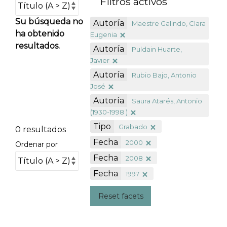
Filtros activos
Su búsqueda no
Autoría
Maestre Galindo, Clara
ha obtenido
Eugenia
resultados.
Autoría
Puldain Huarte,
Javier
Autoría
Rubio Bajo, Antonio
José
Autoría
Saura Atarés, Antonio
(1930-1998 )
Tipo
Grabado
0 resultados
Fecha
2000
Ordenar por
Fecha
2008
Fecha
1997
Reset facets