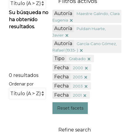
Filtros activos
Su búsqueda no
Autoría
Maestre Galindo, Clara
ha obtenido
Eugenia
resultados.
Autoría
Puldain Huarte,
Javier
Autoría
García-Cano Gómez,
Rafael (1935- )
Tipo
Grabado
Fecha
2000
0 resultados
Fecha
2005
Ordenar por
Fecha
2003
Fecha
2001
Reset facets
Refine search